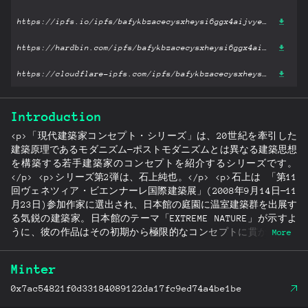
https://ipfs.io/ipfs/bafykbzacecysxheysi6ggx4aijvyerzkkjqnow333boz6evphwrxehi26l4ke?filename='Junya Ishigami: Small Images.pdf'
https://hardbin.com/ipfs/bafykbzacecysxheysi6ggx4aijvyerzkkjqnow333boz6evphwrxehi26l4ke?filename='Junya Ishigami: Small Images.pdf'
https://cloudflare-ipfs.com/ipfs/bafykbzacecysxheysi6ggx4aijvyerzkkjqnow333boz6evphwrxehi26l4ke?filename='Junya Ishigami: Small Images.pdf'
Introduction
<p>「現代建築家コンセプト・シリーズ」は、20世紀を牽引した
建築原理であるモダニズム─ポストモダニズムとは異なる建築思想
を構築する若手建築家のコンセプトを紹介するシリーズです。
</p> <p>シリーズ第2弾は、石上純也。</p> <p>石上は 「第11
回ヴェネツィア・ビエンナーレ国際建築展」(2008年9月14日─11
月23日)参加作家に選出され、日本館の庭園に温室建築群を出展す
る気鋭の建築家。日本館のテーマ「EXTREME NATURE」が示すよ
うに、彼の作品はその初期から極限的なコンセプトに貫かれてい
More
ます。</p> <p>9.5m×2.6m×1.1m、厚さ3mmの《table》
(2005)、高さ14m、重さ1tの《四角いふうせん》(2007)、
Minter
2,000m2の空間を305本の柱で構成した《神奈川工科大学の工房》
(2008)等々、建築、風景、地形、インスタレーション、家具、美
0x7ac54821f0d33184089122da17fc9ed74a4be1be
術と多領域に渡る作品の創造を通して、新しい 空間のあり方や作