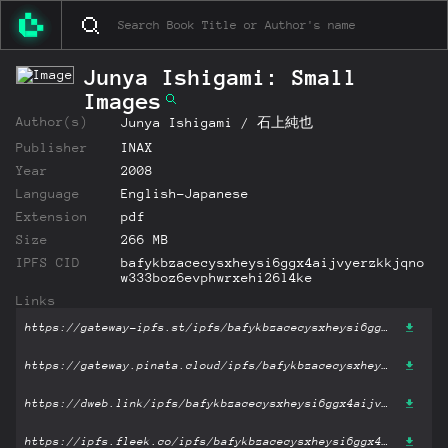
Junya Ishigami: Small
Images
Author(s)
Junya Ishigami / 石上純也
Publisher
INAX
Year
2008
Language
English-Japanese
Extension
pdf
Size
266 MB
IPFS CID
bafykbzacecysxheysi6ggx4aijvyerzkkjqno
w333boz6evphwrxehi26l4ke
Links
https://gateway-ipfs.st/ipfs/bafykbzacecysxheysi6ggx4aijvyerzkkjqnow333boz6evphwrxehi26l4ke?filename='Junya Ishigami: Small Images.pdf'
https://gateway.pinata.cloud/ipfs/bafykbzacecysxheysi6ggx4aijvyerzkkjqnow333boz6evphwrxehi26l4ke?filename='Junya Ishigami: Small Images.pdf'
https://dweb.link/ipfs/bafykbzacecysxheysi6ggx4aijvyerzkkjqnow333boz6evphwrxehi26l4ke?filename='Junya Ishigami: Small Images.pdf'
https://ipfs.fleek.co/ipfs/bafykbzacecysxheysi6ggx4aijvyerzkkjqnow333boz6evphwrxehi26l4ke?filename='Junya Ishigami: Small Images.pdf'